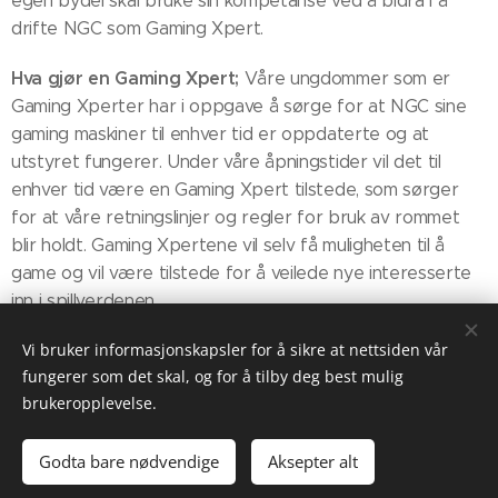
egen bydel skal bruke sin kompetanse ved å bidra i å
drifte NGC som Gaming Xpert.
Hva gjør en
Gaming Xpert;
Våre ungdommer som er
Gaming Xperter har i oppgave å sørge for at NGC sine
gaming maskiner til enhver tid er oppdaterte og at
utstyret fungerer. Under våre åpningstider vil det til
enhver tid være en Gaming Xpert tilstede, som sørger
for at våre retningslinjer og regler for bruk av rommet
blir holdt. Gaming Xpertene vil selv få muligheten til å
game og vil være tilstede for å veilede nye interesserte
inn i spillverdenen.
Vi bruker informasjonskapsler for å sikre at nettsiden vår
fungerer som det skal, og for å tilby deg best mulig
brukeropplevelse.
Utekontakten
Besøksadresse: Langbølgen 2 A, 1150 Oslo
Godta bare nødvendige
Aksepter alt
Informasjonskapsler