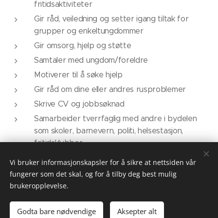
fritidsaktiviteter
Gir råd, veiledning og setter igang tiltak for
grupper og enkeltungdommer
Gir omsorg, hjelp og støtte
Samtaler med ungdom/foreldre
Motiverer til å søke hjelp
Gir råd om dine eller andres rusproblemer
Skrive CV og jobbsøknad
Samarbeider tverrfaglig med andre i bydelen
som skoler, barnevern, politi, helsestasjon,
fritidsklubber
Vi bruker informasjonskapsler for å sikre at nettsiden vår
fungerer som det skal, og for å tilby deg best mulig
brukeropplevelse.
Utekontakten
Besøksadresse: Langbølgen 2 A, 1150 Oslo
Godta bare nødvendige
Aksepter alt
Informasjonskapsler