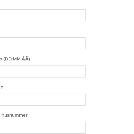
o (DD.MM.ÅÅ)
nn
+ husnummer