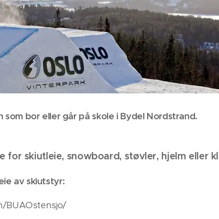
nn
som bor eller går på skole i Bydel Nordstrand.
 for skiutleie, snowboard, støvler, hjelm eller k
eie av skiutstyr:
om/BUAOstensjo/