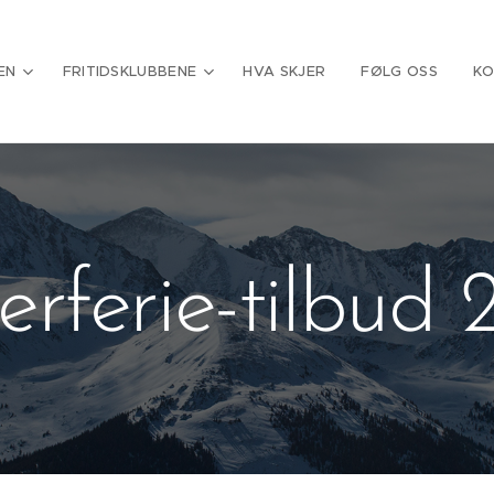
EN
FRITIDSKLUBBENE
HVA SKJER
FØLG OSS
KO
erferie-tilbud