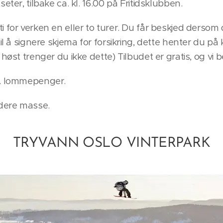
eter, tilbake ca. kl. 16.00 på Fritidsklubben.
 for verken en eller to turer. Du får beskjed dersom d
til å signere skjema for forsikring, dette henter du p
høst trenger du ikke dette) Tilbudet er gratis, og vi b
t. lommepenger.
 dere masse.
TRYVANN OSLO VINTERPARK