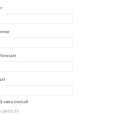
r
ummer
 foresatt
att
 å være med på
n (24.02.21)