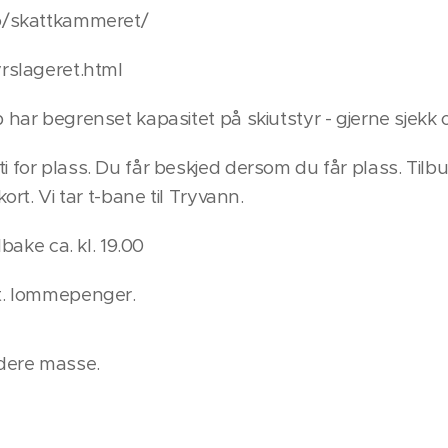
no/skattkammeret/
yrslageret.html
 har begrenset kapasitet på skiutstyr - gjerne sjekk o
 for plass. Du får beskjed dersom du får plass. Tilbud
ort. Vi tar t-bane til Tryvann.
lbake ca. kl. 19.00
vt. lommepenger.
 dere masse.