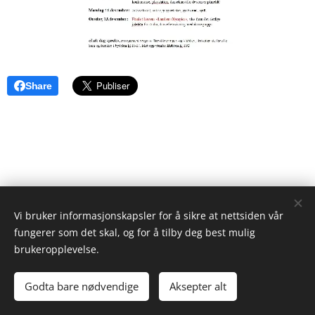
Share
Vi bruker informasjonskapsler for å sikre at nettsiden vår
fungerer som det skal, og for å tilby deg best mulig
brukeropplevelse.
Utekontakten
Besøksadresse: Langbølgen 2 A, 1150 Oslo
Godta bare nødvendige
Aksepter alt
Informasjonskapsler