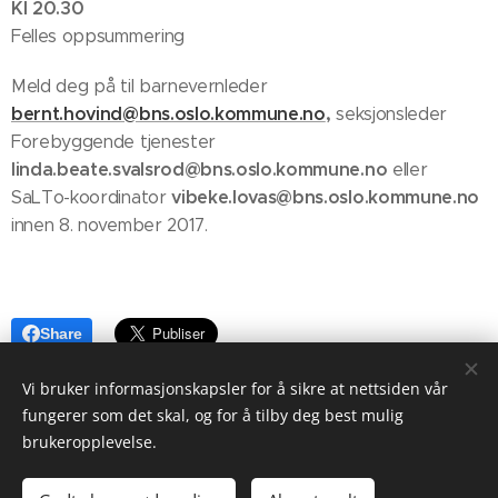
Kl 20.30
Felles oppsummering
Meld deg på til barnevernleder
bernt.hovind@bns.oslo.kommune.no
,
seksjonsleder
Forebyggende tjenester
linda.beate.svalsrod@bns.oslo.kommune.no
eller
vibeke.lovas@bns.oslo.kommune.no
SaLTo-koordinator
innen 8. november 2017.
Share
Vi bruker informasjonskapsler for å sikre at nettsiden vår
fungerer som det skal, og for å tilby deg best mulig
brukeropplevelse.
Utekontakten
Besøksadresse: Langbølgen 2 A, 1150 Oslo