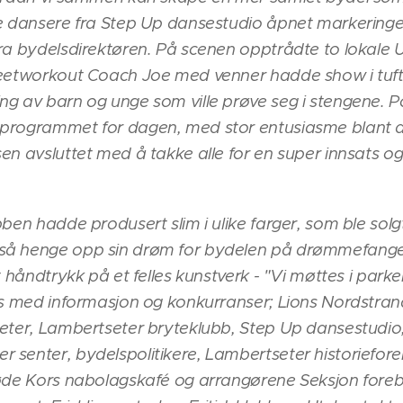
e dansere fra Step Up dansestudio åpnet markeringen
ra bydelsdirektøren. På scenen opptrådte to lokale U
reetworkout Coach Joe med venner hadde show i tu
ng av barn og unge som ville prøve seg i stengene.
rogrammet for dagen, med stor entusiasme blant all
n avsluttet med å takke alle for en super innsats og 
ben hadde produsert slim i ulike farger, som ble solg
å henge opp sin drøm for bydelen på drømmefange
t håndtrykk på et felles kunstverk - "Vi møttes i park
nds med informasjon og konkurranser; Lions Nordstra
eter, Lambertseter bryteklubb, Step Up dansestudio
senter, bydelspolitikere, Lambertseter historiefore
Røde Kors nabolagskafé og arrangørene Seksjon for