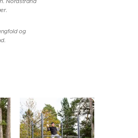
ten. Nordstrand
er.
angfold og
nd.