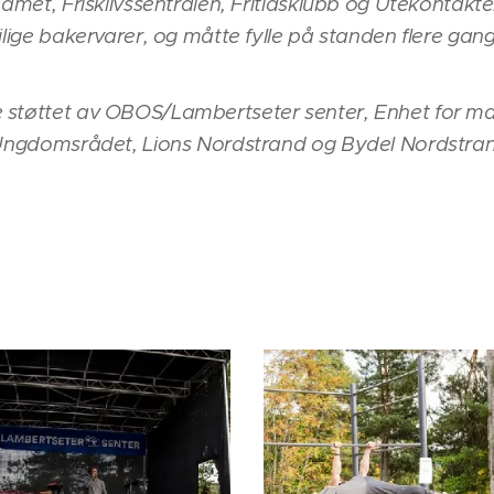
teamet, Frisklivssentralen, Fritidsklubb og Utekontak
ilige bakervarer, og måtte fylle på standen flere gang
 støttet av OBOS/Lambertseter senter, Enhet for m
, Ungdomsrådet, Lions Nordstrand og Bydel Nordstra