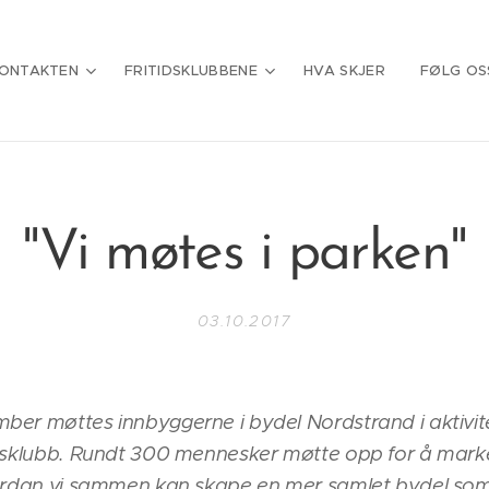
ONTAKTEN
FRITIDSKLUBBENE
HVA SKJER
FØLG OS
"Vi møtes i parken"
03.10.2017
ber møttes innbyggerne i bydel Nordstrand i aktivit
idsklubb. Rundt 300 mennesker møtte opp for å marke
vordan vi sammen kan skape en mer samlet bydel som