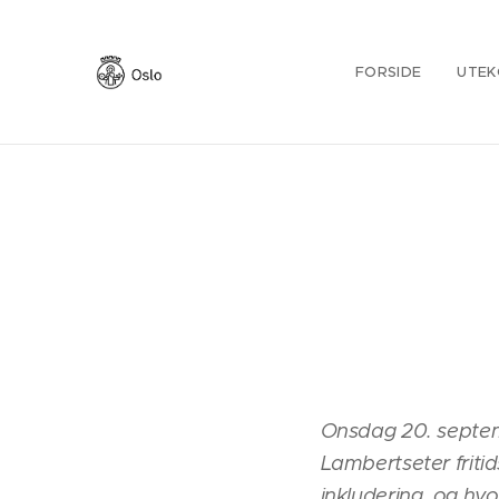
FORSIDE
UTEK
Onsdag 20. septem
Lambertseter frit
inkludering, og h