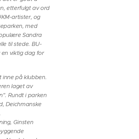
, etterfulgt av ord
KM-artister, og
fteparken, med
 Populære Sandra
e til stede. BU-
en viktig dag for
t inne på klubben.
ren laget av
en". Rundt i parken
nd, Deichmanske
,
ning, Ginsten
ebyggende