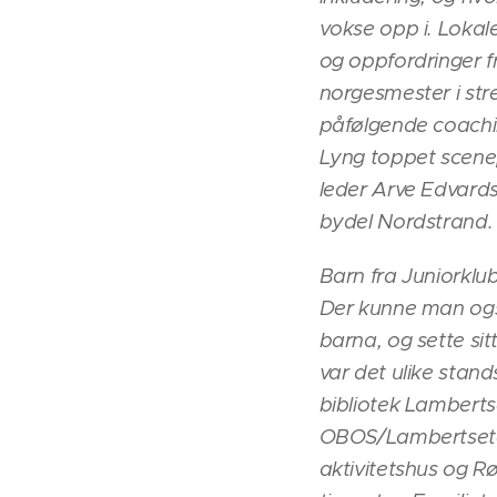
vokse opp i. Lokal
og oppfordringer f
norgesmester i st
påfølgende coachi
Lyng toppet scenep
leder Arve Edvardse
bydel Nordstrand.
Barn fra Juniorklub
Der kunne man ogs
barna, og sette sit
var det ulike sta
bibliotek Lamberts
OBOS/Lambertseter 
aktivitetshus og 