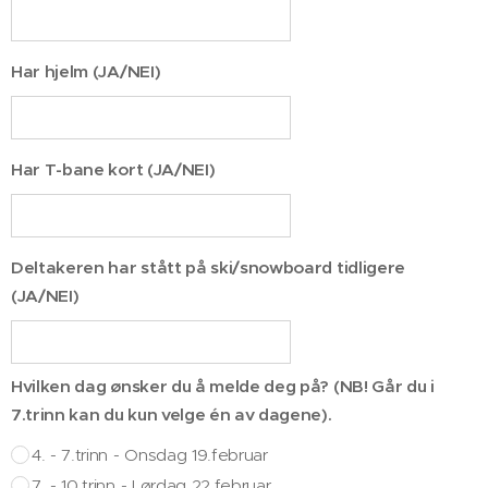
Har hjelm (JA/NEI)
Har T-bane kort (JA/NEI)
Deltakeren har stått på ski/snowboard tidligere
(JA/NEI)
Hvilken dag ønsker du å melde deg på? (NB! Går du i
7.trinn kan du kun velge én av dagene).
4. - 7.trinn - Onsdag 19.februar
7. - 10.trinn - Lørdag 22.februar